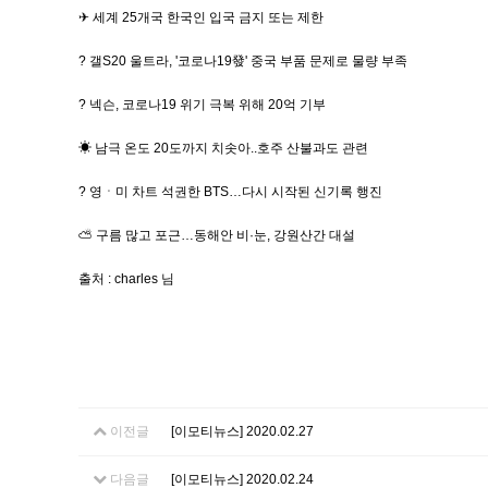
✈ 세계 25개국 한국인 입국 금지 또는 제한
? 갤S20 울트라, '코로나19發' 중국 부품 문제로 물량 부족
? 넥슨, 코로나19 위기 극복 위해 20억 기부
☀ 남극 온도 20도까지 치솟아..호주 산불과도 관련
? 영ㆍ미 차트 석권한 BTS…다시 시작된 신기록 행진
⛅ 구름 많고 포근…동해안 비·눈, 강원산간 대설
출처 : charles 님
이전글
[이모티뉴스] 2020.02.27
다음글
[이모티뉴스] 2020.02.24