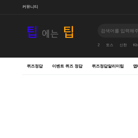
커뮤니티
2
토스
신한
Kb
퀴즈정답
이벤트 퀴즈 정답
퀴즈정답알리미팁
앱