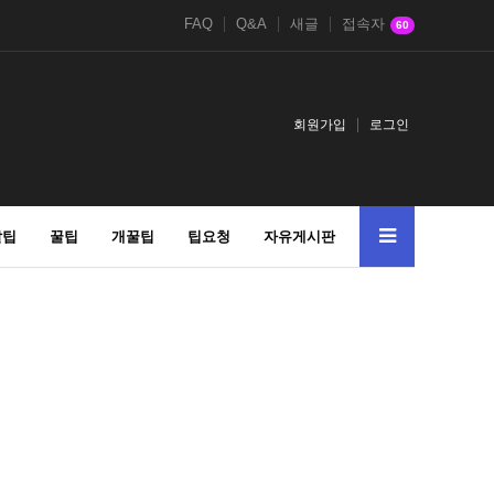
FAQ
Q&A
새글
접속자
60
회원가입
로그인
알팁
꿀팁
개꿀팁
팁요청
자유게시판