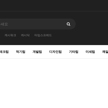
캐시워크
캐시닥
타임스프레드
테크팁
먹기팁
개발팁
디자인팁
기타팁
미세팁
깨