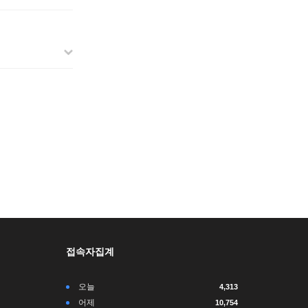
접속자집계
오늘
4,313
어제
10,754