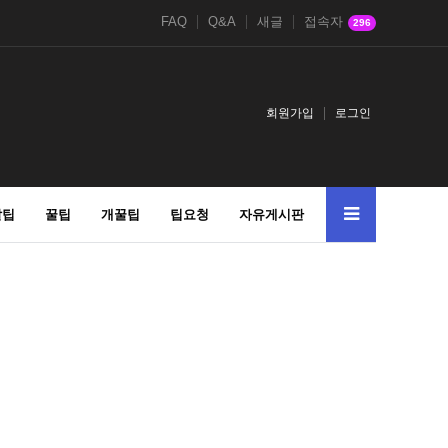
FAQ
Q&A
새글
접속자
296
회원가입
로그인
알팁
꿀팁
개꿀팁
팁요청
자유게시판