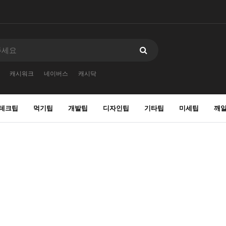
캐시워크
네이버스
캐시닥
테크팁
먹기팁
개발팁
디자인팁
기타팁
미세팁
깨