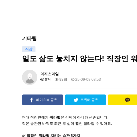
기타팁
직장
일도 삶도 놓치지 않는다! 직장인 
아자스마일
0건
93회
25-09-08 08:53
페이스북 공유
트위터 공유
현대 직장인에게
워라밸
은 선택이 아니라 생존입니다.
작은 습관만 바꿔도 퇴근 후 삶이 훨씬 달라질 수 있어요.
🌿
직장인 워라밸 지키는 습관 5가지