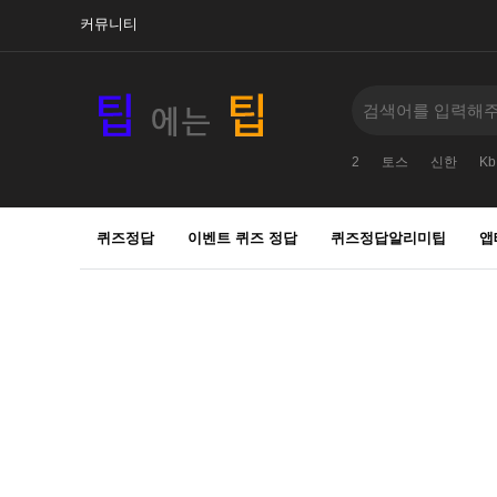
커뮤니티
2
토스
신한
Kb
퀴즈정답
이벤트 퀴즈 정답
퀴즈정답알리미팁
앱