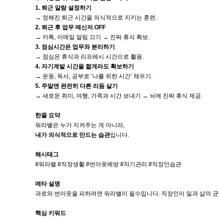
1. 퇴근 알람 설정하기
→ 정해진 퇴근 시간을 의식적으로 지키는 훈련.
2. 퇴근 후 업무 메신저 OFF
→ 카톡, 이메일 알림 끄기 → 진짜 휴식 확보.
3. 점심시간은 업무와 분리하기
→ 점심은 휴식과 리프레시 시간으로 활용.
4. 자기계발 시간을 짧게라도 확보하기
→ 운동, 독서, 공부로 ‘나를 위한 시간’ 채우기.
5. 주말엔 완전히 다른 리듬 살기
→ 새로운 취미, 여행, 가족과 시간 보내기 → 뇌에 진짜 휴식 제공.
한줄 요약
워라밸은 누가 지켜주는 게 아니라,
내가 의식적으로 만드는 습관
입니다.
해시태그
#워라밸 #직장생활 #번아웃예방 #자기관리 #직장인습관
메타 설명
과로와 번아웃을 피하려면 워라밸이 필수입니다. 직장인이 일과 삶의 균
핵심 키워드