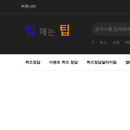
커뮤니티
2
토스
신한
Kb
퀴즈정답
이벤트 퀴즈 정답
퀴즈정답알리미팁
앱