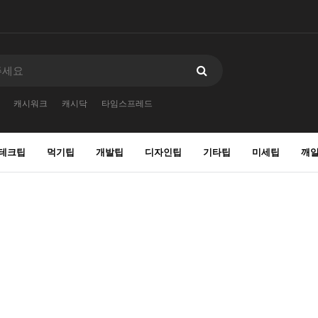
캐시워크
캐시닥
타임스프레드
테크팁
먹기팁
개발팁
디자인팁
기타팁
미세팁
깨