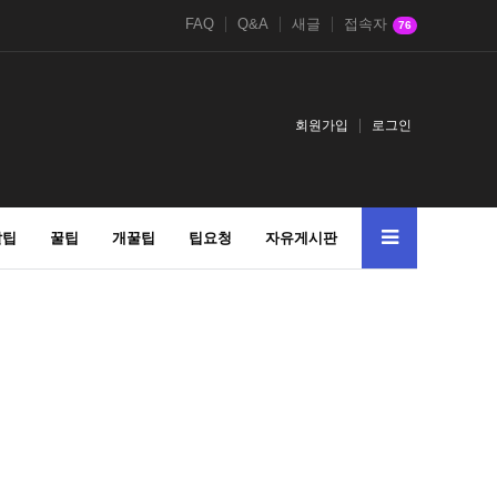
FAQ
Q&A
새글
접속자
76
회원가입
로그인
알팁
꿀팁
개꿀팁
팁요청
자유게시판