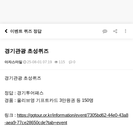
이벤트 퀴즈 정답
경기관광 초성퀴즈
아자스마일
25-08-01 07:19
115
0
본문
경기관광 초성퀴즈
정답 : 경기투어패스
경품 : 올리브영 기프트카드 3만원권 등 150명
링크 :
https://ggtour.or.kr/information/event/7305bd62-44e0-43a8
-aea9-77ce28650cde?tab=event