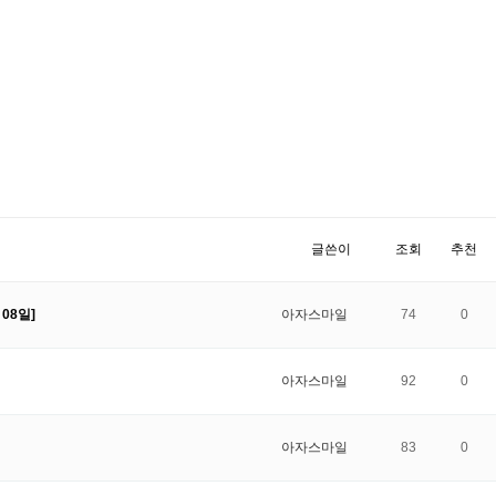
글쓴이
조회
추천
08일]
아자스마일
74
0
아자스마일
92
0
아자스마일
83
0