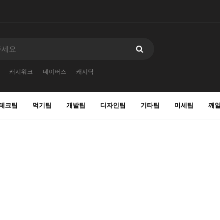
캐시워크
네이버스
캐시닥
테크팁
먹기팁
개발팁
디자인팁
기타팁
미세팁
깨