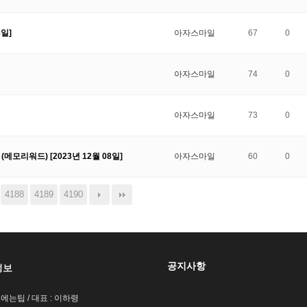
8일]
아자스마일
67
0
아자스마일
74
0
아자스마일
73
0
메모리워드) [2023년 12월 08일]
아자스마일
60
0
4188
4189
4190
공지사항
정보
팁에는팁 / 대표 : 이하령