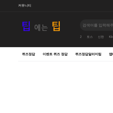
커뮤니티
2
토스
신한
Kb
퀴즈정답
이벤트 퀴즈 정답
퀴즈정답알리미팁
앱