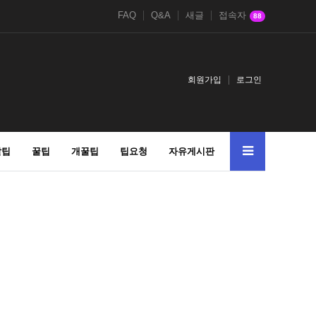
FAQ
Q&A
새글
접속자
88
회원가입
로그인
알팁
꿀팁
개꿀팁
팁요청
자유게시판