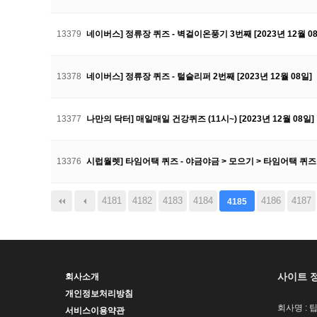
13379
네이버스] 정류장 퀴즈 - 벽걸이온풍기 3번째 [2023년 12월 0
13378
네이버스] 정류장 퀴즈 - 털슬리퍼 2번째 [2023년 12월 08일]
13377
나만의 닥터] 매일매일 건강퀴즈 (11시~) [2023년 12월 08일]
13376
시럽월렛] 타임어택 퀴즈 - 야금야금 > 모으기 > 타임어택 퀴즈 (
다음
맨끝
4181
4182
4183
4184
4186
4187
4185
사이트 
회사소개
개인정보처리방침
회사명 : 
서비스이용약관