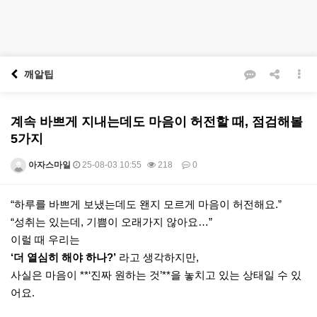
깨알팁
계속 바쁘게 지내는데도 마음이 허전할 때, 점검해볼
5가지
아자스마일
25-08-03 10:55
218
0
본문
“하루를 바쁘게 보냈는데도 왠지 모르게 마음이 허전해요.”
“성취는 있는데, 기쁨이 오래가지 않아요…”
이럴 때 우리는
‘더 열심히 해야 하나?’
라고 생각하지만,
사실은 마음이 **‘진짜 원하는 것’**을 놓치고 있는 상태일 수 있
어요.