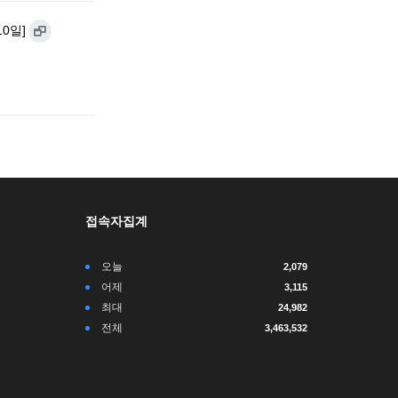
10일]
접속자집계
오늘
2,079
어제
3,115
최대
24,982
전체
3,463,532