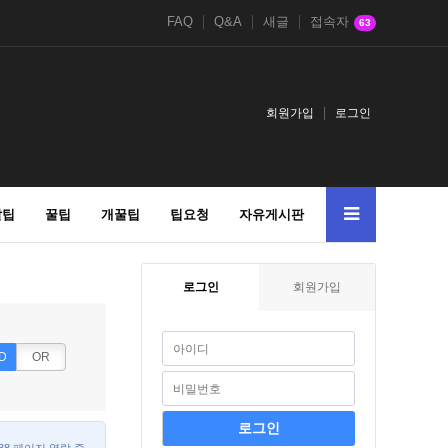
FAQ
Q&A
새글
접속자
63
회원가입
로그인
알팁
꿀팁
개꿀팁
팁요청
자유게시판
로그인
회원가입
D
OR