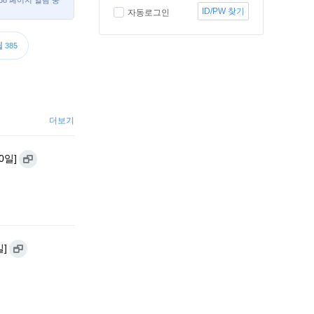
,038 페이지 열람 중
ID/PW 찾기
자동로그인
팁
385
더보기
0일]
일]