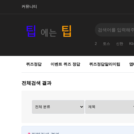
커뮤니티
2
토스
신한
Kb
퀴즈정답
이벤트 퀴즈 정답
퀴즈정답알리미팁
앱
전체검색 결과