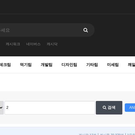
캐시워크
네이버스
캐시닥
테크팁
먹기팁
개발팁
디자인팁
기타팁
미세팁
깨
검색
AN