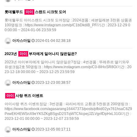
롯데웰푸드
아이
스랜드 시크릿 도어
롯데웰푸드 아이스랜드 시크릿 도어정답 : 2024경품 : 세븐일레븐 3천원 상품권
100명링크 : https://www.instagram.com/p/C1bDkdiB_PF/기간 : 2023-12-29 0
0:00:00 ~ 2024-01-06 23:59:59
아자스마일
2024-01-04 02:38:18
2023년
아이
부자에게 일어나지 않은일은?
2023년 아이부자에게 일어나지 않은일은?정답 : 4번경품 : 뚜레쥬르 딸기와우
유생크림2호 50명링크 : https://www.instagram.com/p/C0-8lHoSR8O/기간 : 20
23-12-18 00:00:00 ~ 2023-12-25 23:59:59
아자스마일
2023-12-23 00:38:57
아이
사랑 퀴즈 이벤트
아이사랑 퀴즈 이벤트정답 : 3번경품 : 파리바게뜨 교환권 5천원권 200명링크 :
https://www.facebook.com/agasarang16447373/posts/pfbid02yx761hsaC6Z9
PxwEKHEWSnX9eYK5ZKgBSgsD2STqWTCNcpejJZLVgrifDpHxL31Gl기간 :
2023-12-01 00:00:00 ~ 2023-12-07 23:59:59
아자스마일
2023-12-05 00:17:11