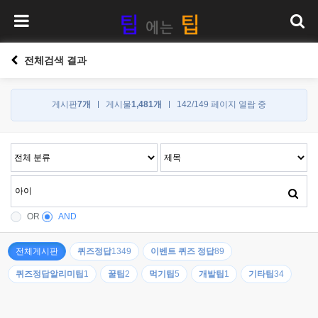
전체검색 결과
게시판
7개
게시물
1,481개
142/149 페이지 열람 중
OR
AND
전체게시판
퀴즈정답
1349
이벤트 퀴즈 정답
89
퀴즈정답알리미팁
1
꿀팁
2
먹기팁
5
개발팁
1
기타팁
34